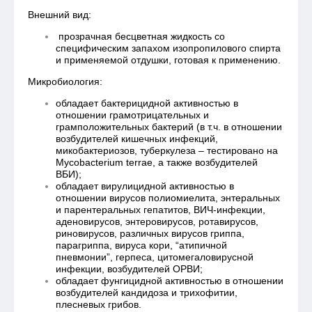
Внешний вид:
прозрачная бесцветная жидкость со
специфическим запахом изопропилового спирта
и применяемой отдушки, готовая к применению.
Микробиология:
обладает бактерицидной активностью в
отношении грамотрицательных и
грамположительных бактерий (в т.ч. в отношении
возбудителей кишечных инфекций,
микобактериозов, туберкулеза – тестировано на
Mycobacterium terrae, а также возбудителей
ВБИ);
обладает вирулицидной активностью в
отношении вирусов полиомиелита, энтеральных
и парентеральных гепатитов, ВИЧ-инфекции,
аденовирусов, энтеровирусов, ротавирусов,
риновирусов, различных вирусов гриппа,
парагриппа, вируса кори, “атипичной
пневмонии”, герпеса, цитомегаловирусной
инфекции, возбудителей ОРВИ;
обладает фунгицидной активностью в отношении
возбудителей кандидоза и трихофитии,
плесневых грибов.