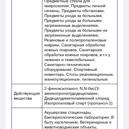
Предметные стекла для
микроскопии, Предметы личной
гигиены, Предметы обстановки,
Предметы ухода за больными,
Предметы ухода за больными
загрязненные выделениями,
Предметы ухода за больными не
загрязненные выделениями,
Резиновые и полипропиленовые
коврики, Санитарная обработка
кожных покровов, Санитарная
обработка кожных покровов, в т.ч у
лежачих и тяжелобольных,
Санитарно-техническое
оборудование, Спортивный
инвентарь, Столы реанимационные,
манипуляционные, пеленальные
2-феноксиэтанол, N,N-бис(3-
Действующие
аминопропил)додециламин,
вещества
Дидецилдиметиламмоний хлорид,
Изопропиловый спирт (пропанол-2)
Акушерские стационары,
Бактериологические лаборатории, В
быту населением, Ветеринарные и
животноводческие объекты,