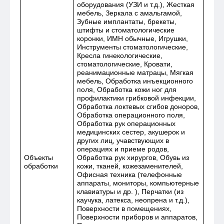
оборудования (УЗИ и т.д.), Жесткая
мебель, Зеркала с амальгамой,
Зубные имплантаты, брекеты,
штифты и стоматологические
коронки, ИМН обычные, Игрушки,
Инструменты стоматологические,
Кресла гинекологические,
стоматологические, Кровати,
реанимационные матрацы, Мягкая
мебель, Обработка инъекционного
поля, Обработка кожи ног для
профилактики грибковой инфекции,
Обработка локтевых сгибов доноров,
Обработка операционного поля,
Обработка рук операционных
медицинских сестер, акушерок и
других лиц, учавствующих в
операциях и приеме родов,
Объекты
Обработка рук хирургов, Обувь из
обработки
кожи, тканей, кожезаменителей,
Офисная техника (телефонные
аппараты, мониторы, компьютерные
клавиатуры и др. ), Перчатки (из
каучука, латекса, неопрена и т.д.),
Поверхности в помещениях,
Поверхности приборов и аппаратов,