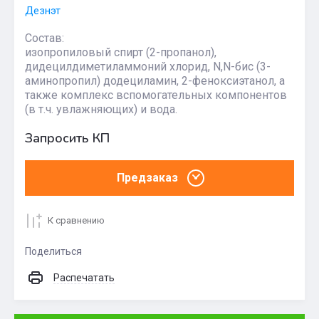
Дезнэт
Состав:
изопропиловый спирт (2-пропанол),
дидецилдиметиламмоний хлорид, N,N-бис (3-
аминопропил) додециламин, 2-феноксиэтанол, а
также комплекс вспомогательных компонентов
(в т.ч. увлажняющих) и вода.
Запросить КП
Предзаказ
К сравнению
Поделиться
Распечатать